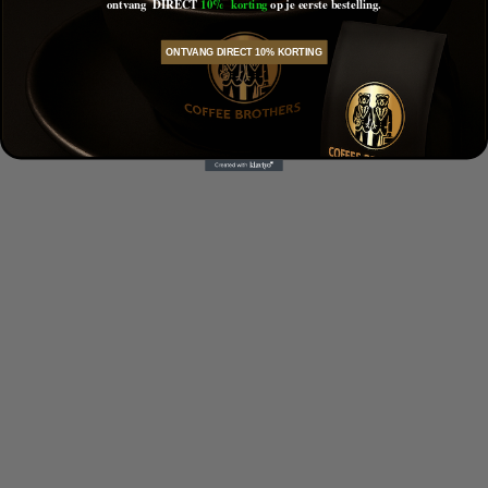
ontvang DIRECT
10% korting
op je eerste bestelling.
ONTVANG DIRECT 10% KORTING